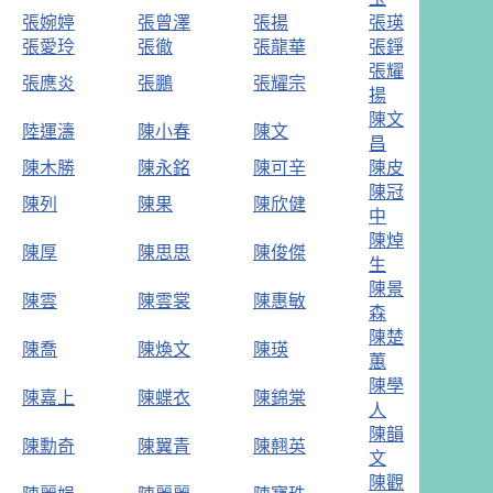
張婉婷
張曾澤
張揚
張瑛
張愛玲
張徹
張龍華
張錚
張耀
張應炎
張鵬
張耀宗
揚
陳文
陸運濤
陳小春
陳文
昌
陳木勝
陳永銘
陳可辛
陳皮
陳冠
陳列
陳果
陳欣健
中
陳焯
陳厚
陳思思
陳俊傑
生
陳景
陳雲
陳雲裳
陳惠敏
森
陳楚
陳喬
陳煥文
陳瑛
蕙
陳學
陳嘉上
陳蝶衣
陳錦棠
人
陳韻
陳勳奇
陳翼青
陳翹英
文
陳觀