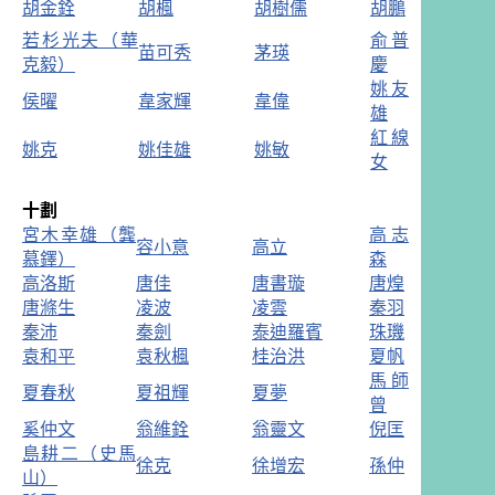
胡金銓
胡楓
胡樹儒
胡鵬
若杉光夫（華
俞普
苗可秀
茅瑛
克毅）
慶
姚友
侯曜
韋家輝
韋偉
雄
紅線
姚克
姚佳雄
姚敏
女
十劃
宮木幸雄（龔
高志
容小意
高立
慕鐸）
森
高洛斯
唐佳
唐書璇
唐煌
唐滌生
凌波
凌雲
秦羽
秦沛
秦劍
泰迪羅賓
珠璣
袁和平
袁秋楓
桂治洪
夏帆
馬師
夏春秋
夏祖輝
夏夢
曾
奚仲文
翁維銓
翁靈文
倪匡
島耕二（史馬
徐克
徐增宏
孫仲
山）