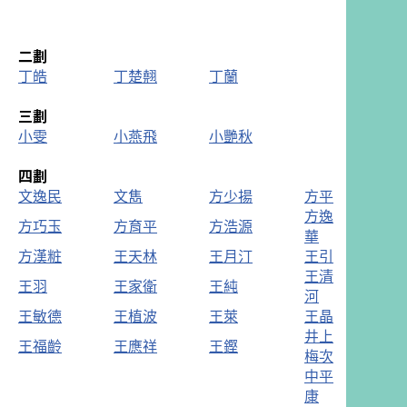
二劃
丁皓
丁楚翹
丁蘭
三劃
小雯
小燕飛
小艷秋
四劃
文逸民
文雋
方少揚
方平
方逸
方巧玉
方育平
方浩源
華
方漢粧
王天林
王月汀
王引
王清
王羽
王家衛
王純
河
王敏德
王植波
王萊
王晶
井上
王福齡
王應祥
王鏗
梅次
中平
康