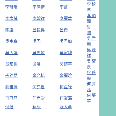
李綺
李琳琳
李萍倩
李菁
年
李願
李綠絨
李翰祥
李麗華
聞
吳一
李鐵
呂良偉
呂奇
嘯
吳君
吳宇森
吳回
吳君如
麗
吳源
吳孟達
吳思遠
吳家驤
祥
吳耀
吳楚帆
吳澤
吳鎮宇
漢
谷薇
岑建勳
余允抗
余麗珍
麗
何非
利雅博
何亦曾
何亞祿
凡
何夢
何冠昌
何鹿影
何漸深
華
何藩
狄龍
阮大勇