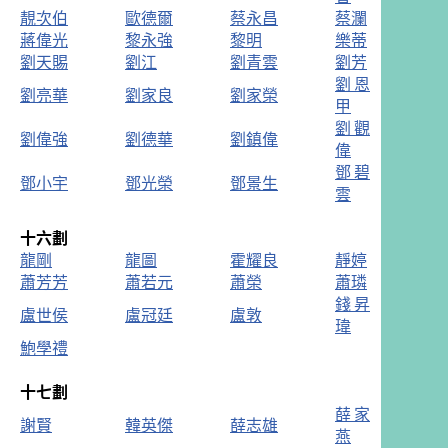
靚次伯
歐德爾
蔡永昌
蔡瀾
蔣偉光
黎永強
黎明
樂蒂
劉天賜
劉江
劉青雲
劉芳
劉恩
劉亮華
劉家良
劉家榮
甲
劉觀
劉偉強
劉德華
劉鎮偉
偉
鄧碧
鄧小宇
鄧光榮
鄧景生
雲
十六劃
龍剛
龍圖
霍耀良
靜婷
蕭芳芳
蕭若元
蕭榮
蕭璘
錢昇
盧世侯
盧冠廷
盧敦
瑋
鮑學禮
十七劃
薛家
謝賢
韓英傑
薛志雄
燕