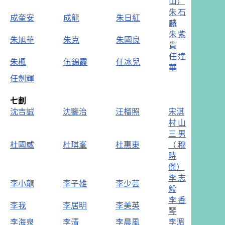
山）
朱石
成奎安
成龍
朱日紅
麟
朱紫
朱旭華
朱克
朱國良
貴
任達
朱楓
伍錦霞
任冰兒
華
任劍輝
七劃
沈吉誠
沈鑒治
汪榴照
宋淇
村山
三男
杜國威
杜琪峯
杜惠東
（穆
時
傑）
李志
李小龍
李子雄
李少芸
毅
李香
李我
李居明
李美英
琴
李海泉
李清
李晨風
李湄