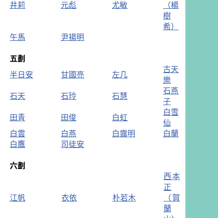
井莉
元彪
尤敏
（楊
樹
希）
午馬
尹揚明
五劃
古天
半日安
甘國亮
左几
樂
石燕
石天
石玲
石慧
子
白雪
田青
田俊
白虹
仙
白雲
白燕
白露明
白蘭
白鷹
司徒安
六劃
西本
正
江帆
衣依
朴若木
（賀
蘭