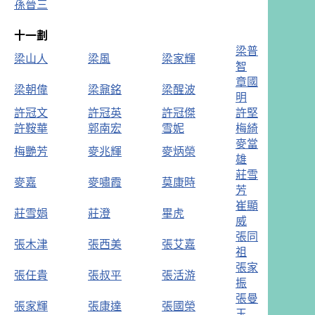
孫晉三
十一劃
梁普
梁山人
梁風
梁家輝
智
章國
梁朝偉
梁鼐銘
梁醒波
明
許冠文
許冠英
許冠傑
許堅
許鞍華
郭南宏
雪妮
梅綺
麥當
梅艷芳
麥兆輝
麥炳榮
雄
莊雪
麥嘉
麥嘯霞
莫康時
芳
崔顯
莊雪娟
莊澄
畢虎
威
張同
張木津
張西美
張艾嘉
祖
張家
張任貴
張叔平
張活游
振
張曼
張家輝
張康達
張國榮
玉