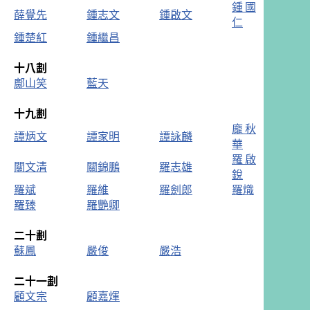
鍾國
薛覺先
鍾志文
鍾啟文
仁
鍾楚紅
鍾繼昌
十八劃
鄺山笑
藍天
十九劃
龐秋
譚炳文
譚家明
譚詠麟
華
羅啟
關文清
關錦鵬
羅志雄
銳
羅斌
羅維
羅劍郎
羅熾
羅臻
羅艷卿
二十劃
蘇鳳
嚴俊
嚴浩
二十一劃
顧文宗
顧嘉煇