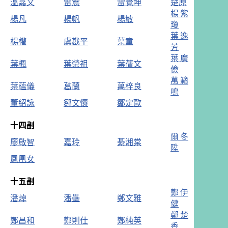
溫嘉文
雷震
雷覺坤
楚原
楊紫
楊凡
楊帆
楊敏
瓊
葉逸
楊權
虞戡平
葉童
芳
葉廣
葉楓
葉榮祖
葉蒨文
儉
萬籟
葉蘊儀
葛蘭
萬梓良
鳴
董紹詠
鄒文懷
鄒定歐
十四劃
爾冬
廖啟智
嘉玲
綦湘棠
陞
鳳凰女
十五劃
鄭伊
潘焯
潘壘
鄭文雅
健
鄭楚
鄭昌和
鄭則仕
鄭純英
香