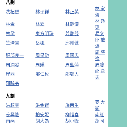
八劃
林家
冼杞然
林子祥
林正英
聲
林嶺
林雪
林翠
林靜儀
東
林黛
東方明珠
芳艷芬
易文
邱禮
竺清賢
岳楓
邱剛健
濤
周詩
服部良一
周星馳
周國忠
祿
周潤發
周樂
周藍萍
周驄
邵逸
岸西
邵仁枚
邵邨人
夫
邵醉翁
九劃
姜大
洪叔雲
洪金寶
施南生
衛
姜興隆
柏安妮
柳惜春
南紅
南燕
胡大為
胡小峰
胡同