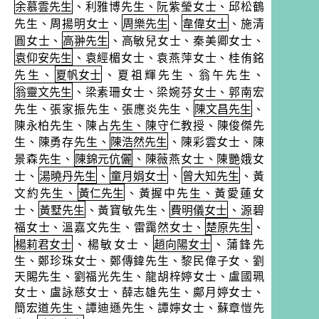
余慕雲先生
、利雅博先生、阮紫瑩女士、邱松鶴
先生、周揚明女士、
周樂先生
、
韋偉女士
、施清
圓女士、
高翀先生
、高敏兒女士、秦
美卿女士、
袁仰安先生
、袁經楣女士、袁燕萍女士、桂侑銘
先生、
夏帆女士
、夏祖輝先生、翁午先生、
翁靈文先生
、梁素珊女士、
梁婉芬女士、
郭南宏
先生、張家振先生、張應炎先生、
陳文昌先生
、
陳永柏先生、
陳占先生、
陳守仁教授、陳俊傑先
生、陳勇存先生、
陳浩然先生
、陳彩雲女士、陳
景森先生、
陳錦元伉儷
、陳薇燕女士、陳艷娥女
士、
湯曉丹先生
、
童月娟女士
、
曾大知先生
、
黃
文約先生、
黃仁先生
、黃握中先生、黃愛蓮女
士、
黃墅先生
、黃寶敏先生、
費明儀女士
、源碧
福女士、溫嘉文先生、雷靄然女士、
楚原先生
、
楊莉君女士
、楊敏女士、
趙向陽女士
、蒲鋒先
生、鄭珍珠女士、鄭傳鍏先生、黎民偉子女
、
劉
天賜先生、劉福光先生、龍胡梓婷女士、盧國珮
女士、盧詠慈女士、薛志雄先生、鄺月婷女士、
簡宏道先生、
譚迪遜先生、譚嬣女士、蘇章愷先