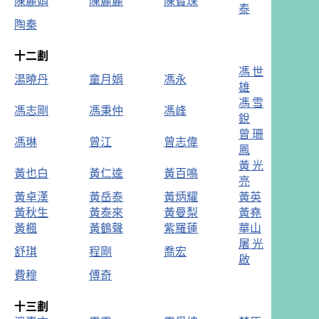
陳麗娟
陳麗麗
陳寶珠
泰
陶秦
十二劃
馮世
湯曉丹
童月娟
馮永
雄
馮雪
馮志剛
馮秉仲
馮峰
銳
曾珊
馮琳
曾江
曾志偉
鳳
黃光
黃也白
黃仁逵
黃百鳴
亮
黃卓漢
黃岳泰
黃炳耀
黃英
黃秋生
黃泰來
黃曼梨
黃堯
黃楓
黃鶴聲
紫羅蓮
華山
屠光
舒琪
程剛
喬宏
啟
費穆
傅奇
十三劃