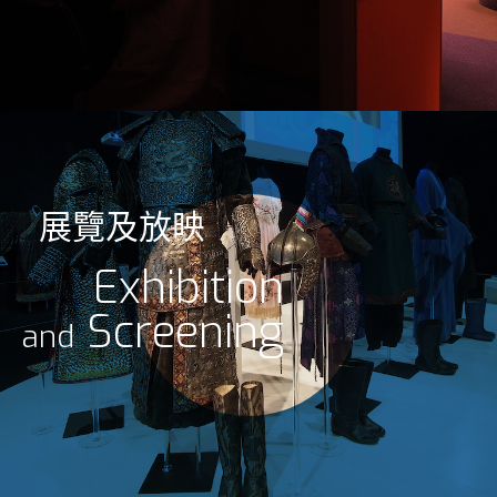
展覽及放映
Exhibition
Screening
and