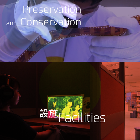
Preservation
Conservation
and
設施
Facilities