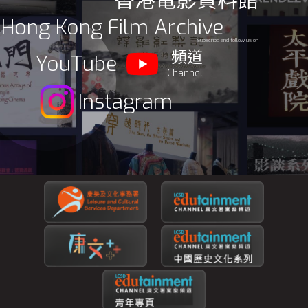
香港電影資料館
Hong Kong Film Archive
Subscribe and follow us on
頻道
YouTube
Channel
Instagram