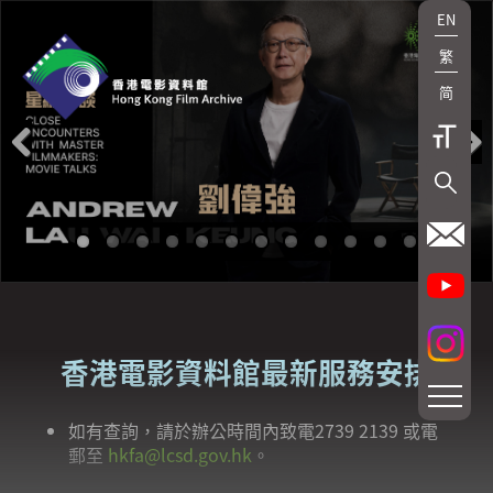
EN
繁
简
Previous
Next
香港電影資料館最新服務安排
如有查詢，請於辦公時間內致電2739 2139 或電
郵至
hkfa@lcsd.gov.hk
。