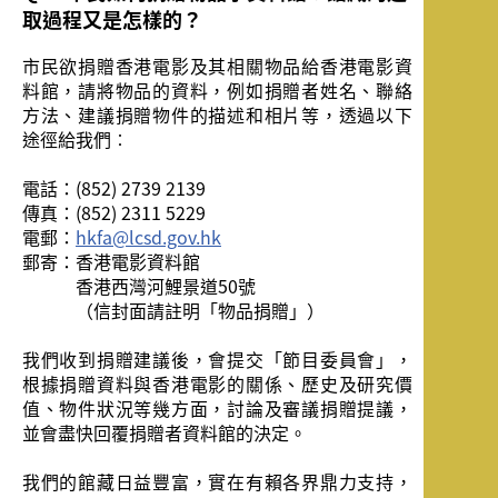
取過程又是怎樣的？
市民欲捐贈香港電影及其相關物品給香港電影資
料館，請將物品的資料，例如捐贈者姓名、聯絡
方法、建議捐贈物件的描述和相片等，透過以下
途徑給我們︰
電話：
(852) 2739 2139
傳真：
(852) 2311 5229
電郵：
hkfa@lcsd.gov.hk
郵寄：
香港電影資料館
香港西灣河鯉景道50號
（信封面請註明「物品捐贈」）
我們收到捐贈建議後，會提交「節目委員會」，
根據捐贈資料與香港電影的關係、歷史及研究價
值、物件狀況等幾方面，討論及審議捐贈提議，
並會盡快回覆捐贈者資料館的決定。
我們的館藏日益豐富，實在有賴各界鼎力支持，