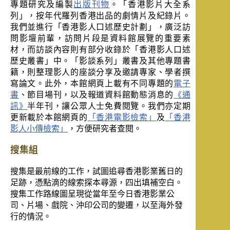
專題研究及編製
出版刊物
。「香港影片大全系
列」，按年代羅列香港出品的劇情片及紀錄片。
我們並進行「香港影人口述歷史計劃」，廣泛訪
問影壇前輩，訪問片段是資料館展覽的重要素
材，而訪談內容則有部分收錄於「香港影人口述
歷史叢書」中。「影談系列」叢書及其他專題書
籍，則整理影人的座談分享及邀請專家、學者撰
寫論文。此外，本館網頁上載有不同專題的
電子
書
、節目場刊，以及報道資料館動態消息的
《通
訊》
半年刊，讓公眾人士免費閱覽。我們亦定期
更新載於本館網頁的
「香港電影檢索」
及
「香港
影人小傳檢索」
，方便研究者查閱。
搜集組
搜集是最前線的工作，試圖追尋香港影業舊日的
足跡，憑點滴的線索探本尋源，四出填補空白。
搜集工作路線圖呈現從當年至今日香港影業公
司、片場、戲院、沖印公司的變遷，以至海外發
行的情況。