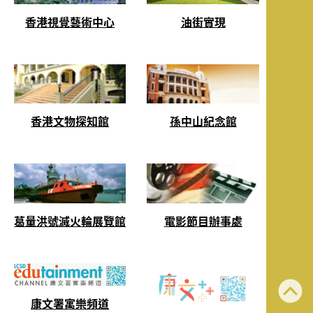
香港視覺藝術中心
油街實現
香港文物探知館
孫中山紀念館
葛量洪號滅火輪展覽館
電影節目辦事處
康文署寓樂頻道