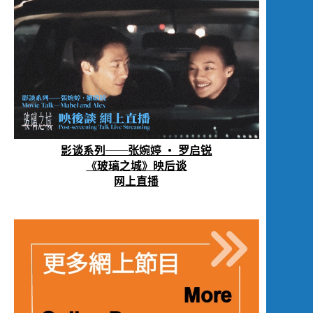
影谈系列──张婉婷 · 罗启锐
《玻璃之城》映后谈
网上直播