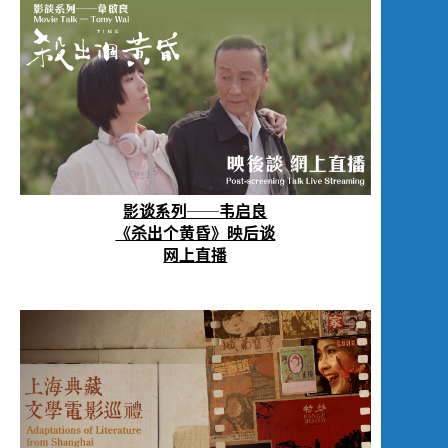
影谈系列──韦启良
《杀出个黄昏》映后谈
网上直播