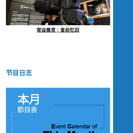
常设展览：皇后忆旧
节目日志