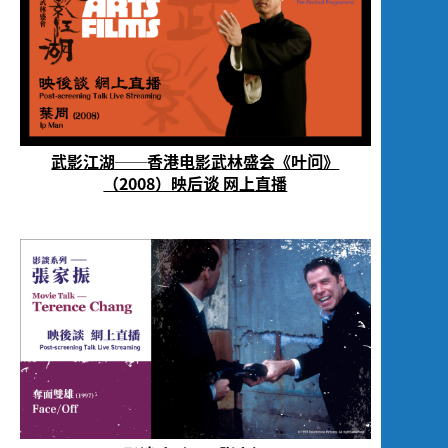
武影江湖──香港电影武林盛会《叶问》
（2008）映后谈 网上直播