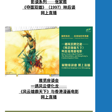
影谈系列──张家振
《夺面双雄》（1997）映后谈
网上直播
展览座谈会
一遇风云便化龙──
《风云雄霸天下》与香港漫画电影
网上直播