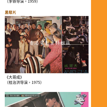
（李铁导演，1959）
黑帮片
《大哥成》
（桂治洪导演，1975）