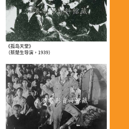
《孤岛天堂》
（蔡楚生导演，1939）