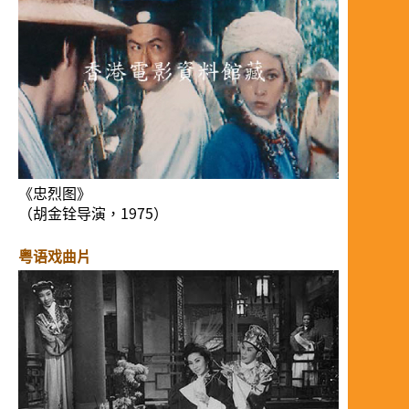
《忠烈图》
（胡金铨导演，1975）
粤语戏曲片