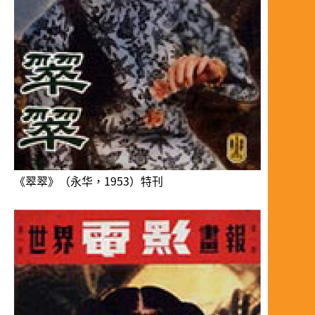
《翠翠》（永华，1953）特刊