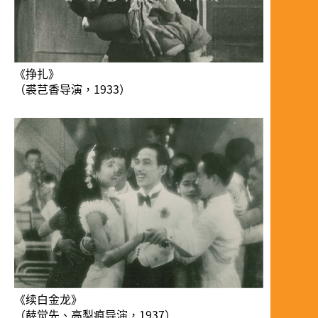
《挣扎》
（裘芑香导演，1933）
《续白金龙》
（薛觉先、高梨痕导演，1937）