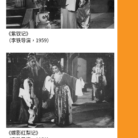
《紫钗记》
（李铁导演，1959）
《蝶影红梨记》