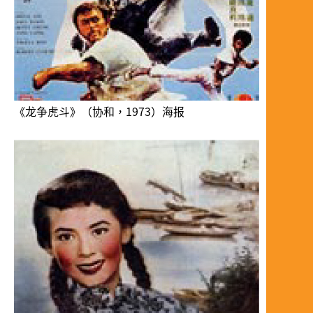
《龙争虎斗》（协和，1973）海报