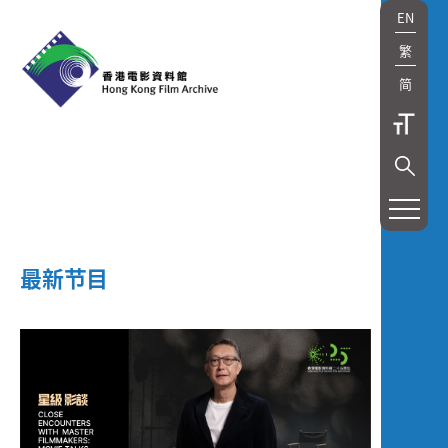
EN
繁
简
最新节目