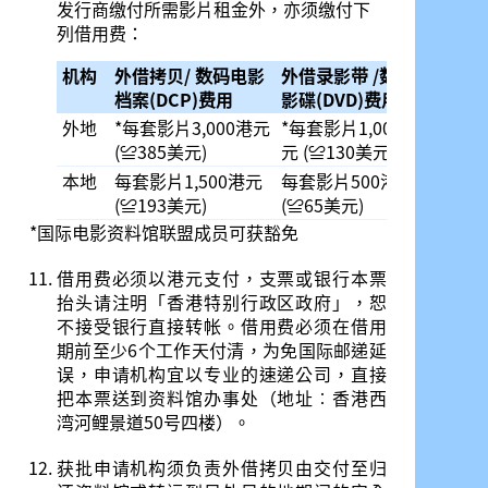
发行商缴付所需影片租金外，亦须缴付下
列借用费：
机构
外借拷贝/ 数码电影
外借录影带 /数码
外借
档案(DCP)费用
影碟(DVD)费用
外地
*每套影片3,000港元
*每套影片1,000港
*1,0
(≌385美元)
元 (≌130美元)
/数码
本地
每套影片1,500港元
每套影片500港元
1,00
(≌193美元)
(≌65美元)
数码影
*国际电影资料馆联盟成员可获豁免
借用费必须以港元支付，支票或银行本票
抬头请注明「香港特别行政区政府」，恕
不接受银行直接转帐。借用费必须在借用
期前至少6个工作天付清，为免国际邮递延
误，申请机构宜以专业的速递公司，直接
把本票送到资料馆办事处（地址︰香港西
湾河鲤景道50号四楼）。
获批申请机构须负责外借拷贝由交付至归