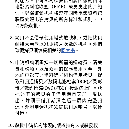
的能力。申请机构须提供所属国家的国际
电影资料馆联盟（FIAF）成员发出的介绍
信，以保证该机构将遵守国际电影资料馆
联盟处理电影拷贝的所有标准和规则，申
请方能获批。
拷贝不会借予使用塔式放映机，或把拷贝
黏接大卷盘以减少换片次数的机构。外借
珍藏拷贝须填妥相关的
同意书
。
申请机构须承担一切所需的运输费、清关
费和税项，以及双程的保险费用。至于外
地的电影节／资料馆／机构借用拷贝，提
取和归还拷贝／数码电影档案(DCP)／录影
带／数码影碟(DVD)均须直接派送上门。获
批外借的拷贝会于借用期首天前一周送
出，并须于借用期满之后一周内完整归
还。外地申请机构须提供付运帐号，以便
付运。
获批申请机构除须向版权持有人或获授权