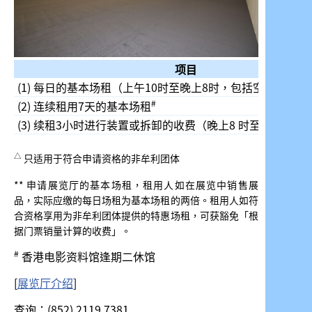
项目
(1) 每日的基本场租（上午10时至晚上8时，包括空调及天
#
(2) 连续租用7天的基本场租
(3) 续租3小时进行装置或拆卸的收费（晚上8 时至 11 时）
△
只适用于符合申请资格的非牟利团体
** 申请展览厅的基本场租，租用人如在展览中销售展
品，实际应缴的每日场租为基本场租的两倍。租用人如符
合资格享用为非牟利团体提供的特惠场租，可获豁免「根
据门票销量计算的收费」。
#
香港电影资料馆逢期二休馆
[
展览厅
介绍
]
查询：(852) 2119 7381