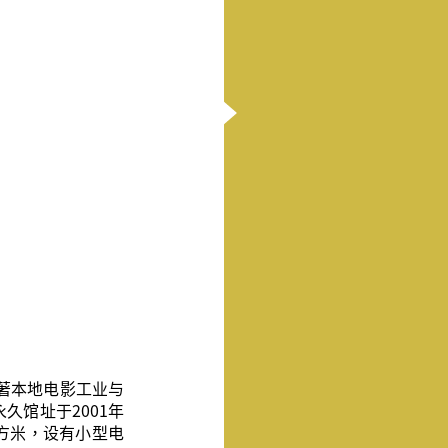
志著本地电影工业与
久馆址于2001年
平方米，设有小型电