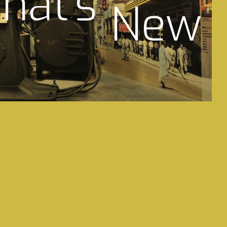
hat's
New