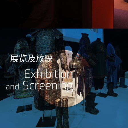
展览及放映
Exhibition
Screening
and