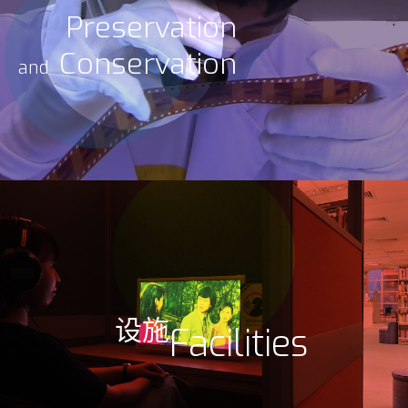
Preservation
Conservation
and
设施
Facilities