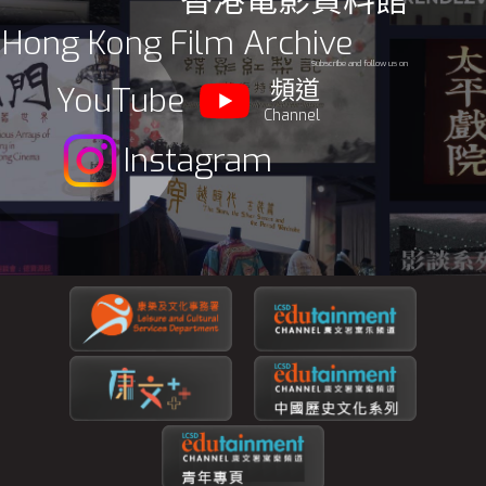
香港電影資料館
Hong Kong Film Archive
Subscribe and follow us on
頻道
YouTube
Channel
Instagram