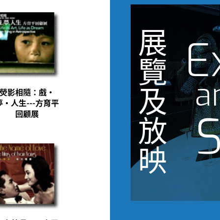
展
E
覽
a
及
熒影相隨：戲‧
夢‧人生---方育平
S
回顧展
放
映