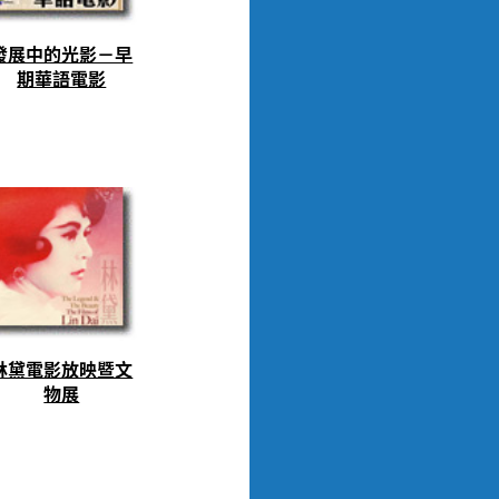
發展中的光影－早
期華語電影
林黛電影放映暨文
物展