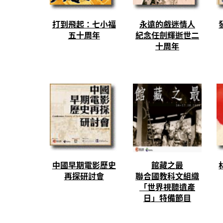
打到飛起：七小福
永遠的戲迷情人
五十周年
紀念任劍輝逝世二
十周年
中國早期電影歷史
館藏之最
再探研討會
聯合國教科文組織
「世界視聽遺產
日」特備節目