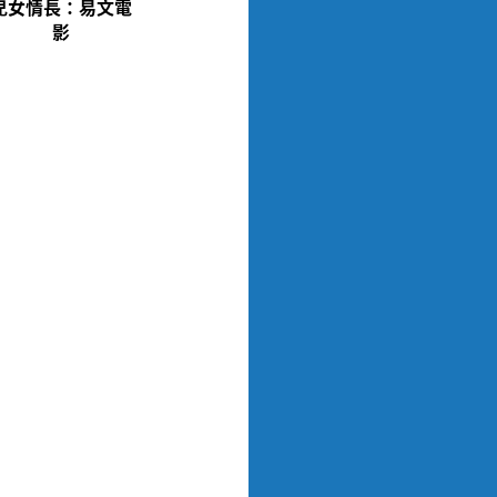
兒女情長：易文電
影