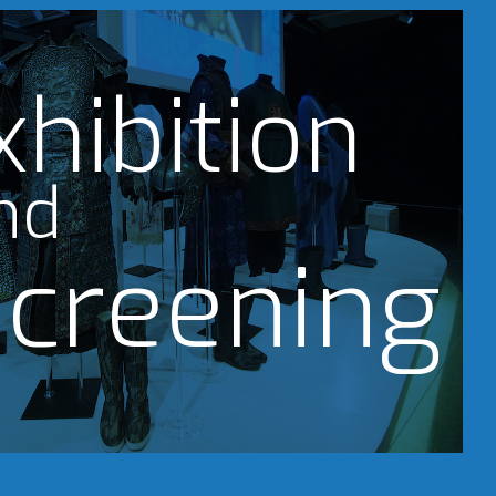
xhibition
nd
creening