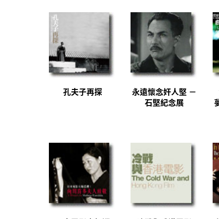
孔夫子再探
永遠懷念奸人堅 －
石堅紀念展