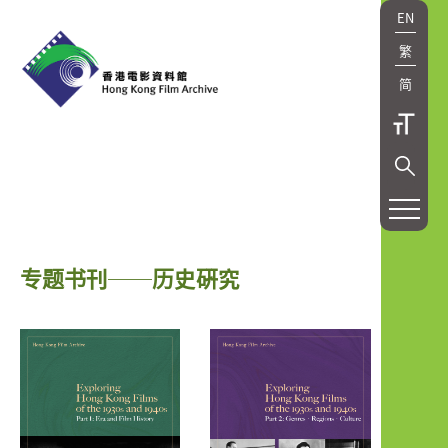
EN
繁
简
专题书刊──历史硏究