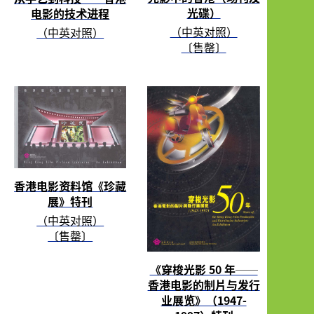
光碟）
电影的技术进程
（中英对照）
（中英对照）
〔售罄〕
香港电影资料馆《珍藏
展》特刊
（中英对照）
〔售罄〕
《穿梭光影 50 年──
香港电影的制片与发行
业展览》（1947-