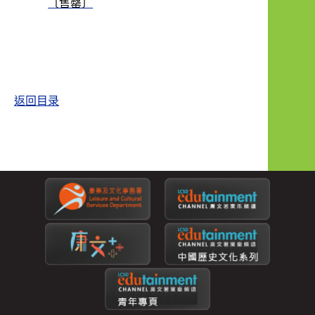
〔售罄〕
返回目录