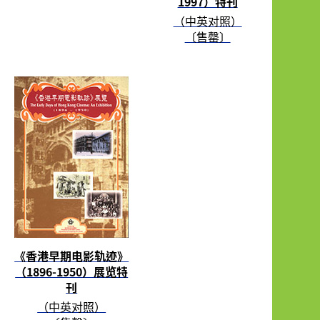
1997）特刊
（中英对照）
〔售罄〕
《香港早期电影轨迹》
（1896-1950）展览特
刊
（中英对照）