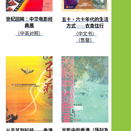
世纪回眸：中华电影经
五十、六十年代的生活
典展
方式──衣食住行
（中英对照）
（中文书）
〔售罄〕
光影中的香港（场刊及
从手艺到科技──香港