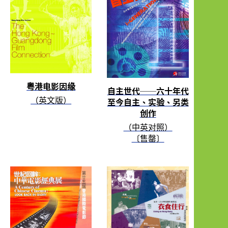
粤港电影因缘
自主世代──六十年代
（英文版）
至今自主、实验、另类
创作
（中英对照）
〔售罄〕