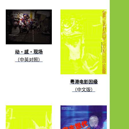
动・感・现场
（中英对照）
粤港电影因缘
（中文版）