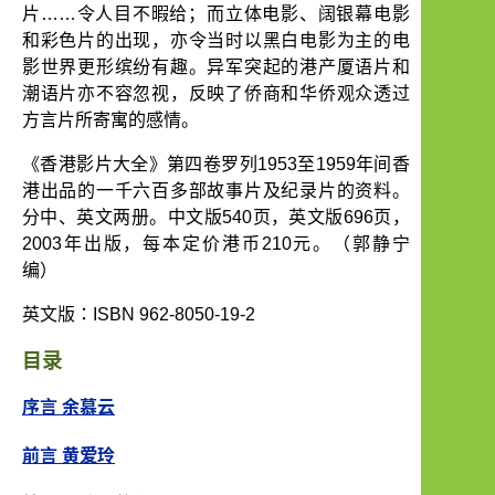
片
……
令人目不暇给；而立体电影、阔银幕电影
和彩色片的出现，亦令当时以黑白电影为主的电
影世界更形缤纷有趣。异军突起的港产厦语片和
潮语片亦不容忽视，反映了侨商和华侨观众透过
方言片所寄寓的感情。
《香港影片大全》第四卷罗列
1953
至
1959
年间香
港出品的一千六百多部故事片及纪录片的资料。
分中、英文两册。中文版
540
页，英文版
696
页，
2003
年出版，每本定价港币
210
元。（郭静宁
编）
英文版：
ISBN 962-8050-19-2
目录
序言 余慕云
前言 黄爱玲