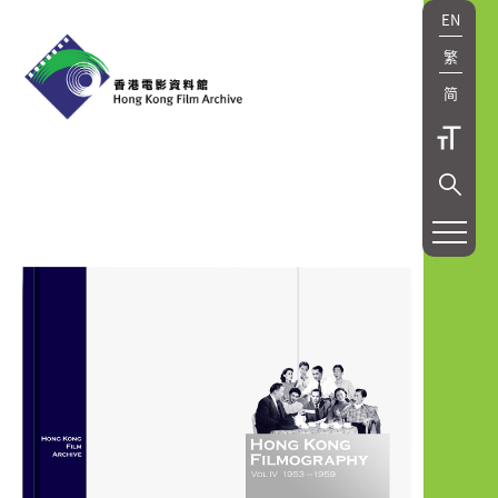
EN
繁
简