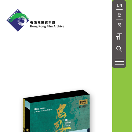
EN
繁
简
研
究
及
出
版
Research
and