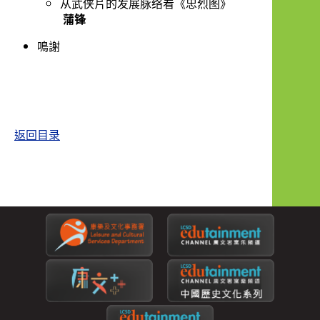
从武侠片的发展脉络看《忠烈图》
蒲锋
鳴謝
返回目录