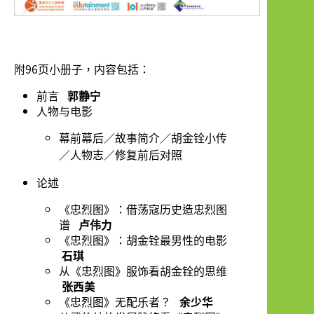
附96页小册子，内容包括：
前言
郭静宁
人物与电影
幕前幕后
故事简介
胡金铨小传
／
／
人物志
修复前后对照
／
／
论述
《忠烈图》：借荡寇历史造忠烈图
谱
卢伟力
《忠烈图》：胡金铨最男性的电影
石琪
从《忠烈图》服饰看胡金铨的思维
张西美
《忠烈图》无配乐者？
余少华