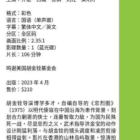
格式：彩色
语言：国语（单声道）
字幕：繁体中文／英文
分区：全区码
画面比例：2.35:1
影碟数量：1（蓝光碟）
片长：106 分钟
鸣谢美国胡金铨基金会
出版：2023 年 4 月
售价：$210
胡金铨导演博学多才，自编自导的《忠烈图》
（1975）以明代倭寇在中国沿海为患作背景，刻
划合力剿匪的侠士，连番智取力敌，为国为民殊
死一战，尽显忠烈之义。武术指导洪金宝的动作
设计刚猛利落，与胡金铨的镜头调度和凌厉剪接
相得益彰。影片在香港的山林岛屿取景，惊涛拍