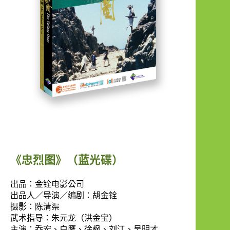
Publication
《忠烈图》（蓝光碟）
出品：金铨电影公司
出品人／导演／编剧：胡金铨
摄影：陈清渠
武术指导：朱元龙（洪金宝）
主演：乔宏、白鹰、徐枫、刘江、吴明才