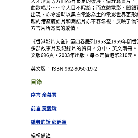
人才培育等方面都有長足的發展。倫理寫實片、
曲歌唱片……令人目不暇給；而立體電影、闊銀
出現，亦令當時以黑白電影為主的電影世界更形
起的港產廈語片和潮語片亦不容忽視，反映了僑
方言片所寄寓的感情。
《香港影片大全》第四卷羅列1953至1959年間
多部故事片及紀錄片的資料。分中、英文兩冊。中
文版696頁，2003年出版，每本定價港幣210元
英文版：
ISBN 962-8050-19-2
目錄
序言 余慕雲
前言 黃愛玲
編者的話 郭靜寧
編輯備註