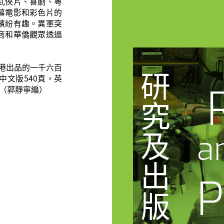
武俠片、喜劇、粵
幕電影和彩色片的
繽紛有趣。異軍突
商和華僑觀眾透過
香港出品的一千六百
研
文版540頁，英
。（郭靜寧編）
究
及
a
出
P
版