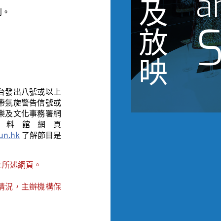
a
及
則。
S
放
映
台發出八號或以上
帶氣旋警告信號或
樂及文化事務署網
資料館
網頁
un.hk
了解節目是
上所述網頁。
情況，主辦機構保