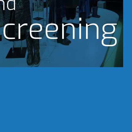
nd
creening