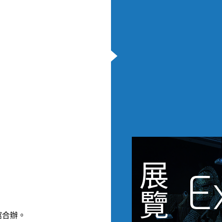
展
E
覽
館合辦。