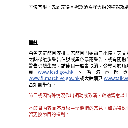
座位有限，先到先得。觀眾須遵守大館的場館規
備註
惡劣天氣節目安排：若節目開始前三小時，天文
之熱帶氣旋警告信號或黑色暴雨警告，或有關熱
警告仍然生效，該節目一般會取消。公眾可於康
頁
www.lcsd.gov.hk
、香港電影
www.filmarchive.gov.hk
或大館網頁
www.taikw
否如期舉行。
節目或因特殊情況作出調動或取消，敬請留意以
本節目內容並不反映主辦機構的意見。如遇特殊
留更換節目的權利。