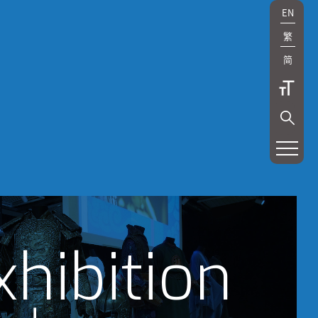
EN
繁
简
xhibition