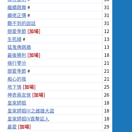
Screening
繼續跳舞
#
31/7/2022
癲佬正傳
#
31/7/2022
聽不到的說話
31/7/2022
戀愛季節
[加場]
12/8/2022
生死綫
#
13/8/2022
猛鬼佛跳牆
13/8/2022
最後勝利
[加場]
18/8/2022
操行零分
21/8/2022
戀愛季節
#
21/8/2022
痴心的我
21/8/2022
地下情
[加場]
25/8/2022
神奇兩女俠
[加場]
26/8/2022
皇家師姐
18/9/2022
皇家師姐III之雌雄大盜
18/9/2022
皇家師姐IV直擊証人
18/9/2022
最愛
[加場]
29/9/2022