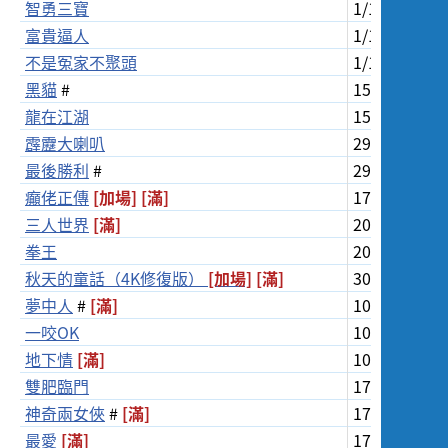
智勇三寶
1/10/2022
富貴逼人
1/10/2022
不是冤家不聚頭
1/10/2022
黑貓
#
15/10/202
龍在江湖
15/10/202
霹靂大喇叭
29/10/202
最後勝利
#
29/10/202
癲佬正傳
[加場]
[滿]
17/11/202
三人世界
[滿]
20/11/202
拳王
20/11/202
秋天的童話（4K修復版）
[加場]
[滿]
30/11/202
夢中人
#
[滿]
10/12/202
一咬OK
10/12/202
地下情
[滿]
10/12/202
雙肥臨門
17/12/202
神奇兩女俠
#
[滿]
17/12/202
最愛
[滿]
17/12/202