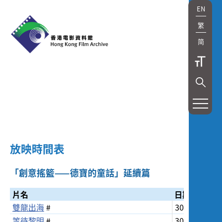
EN
繁
简
展
覽
及
放映時間表
放
映
「創意搖籃——德寶的童話」延續篇
Exhibition
片名
日期
雙龍出海
#
30/7/2022
and
等待黎明
#
30/7/2022