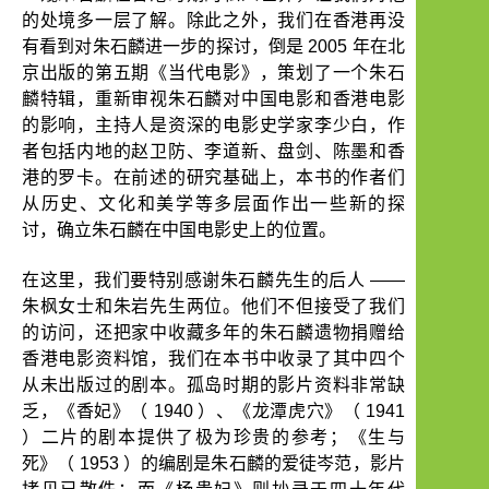
的处境多一层了解。除此之外，我们在香港再没
有看到对朱石麟进一步的探讨，倒是
2005
年在北
京出版的第五期《当代电影》，策划了一个朱石
麟特辑，重新审视朱石麟对中国电影和香港电影
的影响，主持人是资深的电影史学家李少白，作
者包括内地的赵卫防、李道新、盘剑、陈墨和香
港的罗卡。在前述的研究基础上，本书的作者们
从历史、文化和美学等多层面作出一些新的探
讨，确立朱石麟在中国电影史上的位置。
在这里，我们要特别感谢朱石麟先生的后人
——
朱枫女士和朱岩先生两位。他们不但接受了我们
的访问，还把家中收藏多年的朱石麟遗物捐赠给
香港电影资料馆，我们在本书中收录了其中四个
从未出版过的剧本。孤岛时期的影片资料非常缺
乏，《香妃》（
1940
）、《龙潭虎穴》（
1941
）二片的剧本提供了极为珍贵的参考；《生与
死》（
1953
）的编剧是朱石麟的爱徒岑范，影片