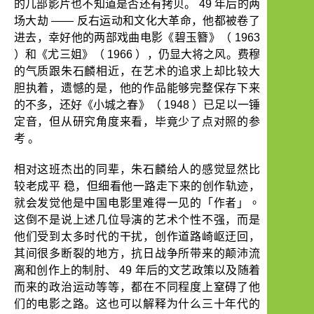
的几部影片也不知道是否还有拷贝。
49
年后的两
场大劫
——
反右运动和文化大革命，他都被卷了
进去，幸好他的两部戏曲电影《碧玉簪》（
1963
）和《尤三姐》（
1966
），仍显大将之风。费穆
的气质跟朱石麟相近，在艺术的追求上却比较大
胆执着，遗憾的是，他的作品能够完整保存下来
的不多，还好《小城之春》（
1948
）已足以一锤
定音，但从研究角度来看，毕竟少了点对照的参
考
。
相对这班杰出的同辈，朱石麟给人的感觉显然比
较老成平
稳，但细看他一路走下来的创作轨迹，
「作者」。
就会发觉他是中国电影里难得一见的
这倒不是说上述几位导演的艺术个性不强，而是
他们受到太多时代的干扰，创作道路崎岖迂回，
其间很多断裂的地方，抗日战争所带来的颠沛流
离和创作上的制肘、
49
年后的文艺政策以及随着
而来的政治运动等等，都在不同程度上窒碍了他
们的电影之路。这也可以解释为什么三十年代的