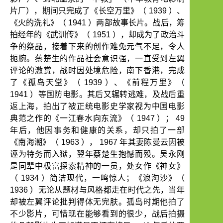
片厂），期间只完成了《长空万里》（
1939
）、
《火的洗礼》（
1941
）两部故事长片。战后，筹
拍经年的《武训传》（
1951
），却成为了政治斗
争的祭品，接着下来的创作难免元气不足，令人
扼腕。蔡楚生的作品社会意识强，一直受到左翼
评论的激赏，战时因处境危险，南下香港，完成
了《孤岛天堂》（
1939
）、《前程万里》（
1941
）等国防电影。其后又辗转逃难，及战后重
返上海，拍出了被正统电影史学家视为中国电影
典范之作的《一江春水向东流》（
1947
）；
49
年后，他因事务和健康的关系，却只拍了一部
《南海潮》（
1963
），
1967
年其妻陈曼云因被
诬为特务而入狱，翌年蔡楚生抱憾而殁。吴永刚
是同辈中极富探索精神的一员，处女作《神女》
（
1934
）简洁现代，一鸣惊人；《浪淘沙》（
1936
）无论从题材与风格都走在时代之先，当年
却被左翼评论批判得体无完肤。孤岛时期他拍了
不少影片，可惜现在能够看到的很少，战后拍摄