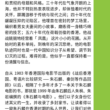
和贯彻的母题和风格。三十年代在气象开朗的上
海，他并不特别热衷表现进步，却体恤着时代的
关怀，踯躅游移于传统与现代之间；四十年代在
龌龊压抑的沦陷区，他埋首在密封的梦工场里，
编织着男女夫妻间的小故事，磨练得一身精巧绵
密的技艺；五六十年代在荷戟彷徨的香港，他战
「
」
战兢兢地经营着
凤凰
这片小小的花圃。从开
始时的素朴单纯，到晚年的深沉悲绝，他的电影
轨迹同时也是一代中国知识分子从希望、调节到
幻灭的过程。难得的是，他似乎一直都保持着一
份清醒与信念。
自从
1983
年香港国际电影节出版的《战后香港
国、粤语片比较研究
──
朱石麟、秦剑等作品回
顾》以后，相隔了十多年才多了一本关于朱石麟
电影的书，那就是
1999
年由朱石麟后人朱枫、朱
岩编撰的《朱石麟与电影》。他们以子女身份忆
述其父的一生，并收录了多封家书，让读者得以
一窥朱石麟在香港时期的私人世界，让我们对他