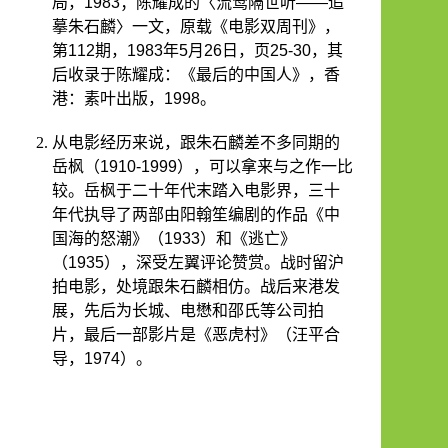
局，
1983
；陈耀成的〈流莺隔世听
——
追
摹朱石麟〉一文，原载《电影双周刊》，
第
112
期，
1983
年
5
月
26
日，页
25-30
，其
后收录于陈耀成：《最后的中国人》，香
港：素叶出版，
1998
。
从电影经历来说，跟朱石麟差不多同期的
岳枫（
1910-1999
），可以拿来与之作一比
较。岳枫于二十年代末踏入电影界，三十
年代执导了两部由阳翰笙编剧的作品《中
国海的怒潮》（
1933
）和《逃亡》
（
1935
），深受左翼评论赞赏。战时留沪
拍电影，处境跟朱石麟相仿。战后来港发
展，先后为长城、电懋和邵氏等公司拍
片，最后一部影片是《恶虎村》（汪平合
导，
1974
）。