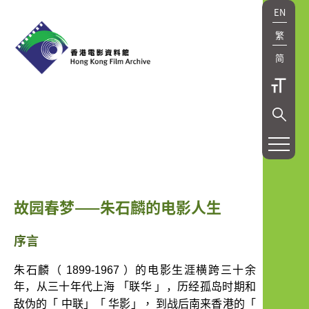
EN
繁
简
研
究
及
故园春梦——朱石麟的电影人生
出
版
序言
Research
朱石麟（
1899-1967
）的电影生涯横跨三十余
年，从三十年代上海
「联华
」，历经孤岛时期和
and
「
」「
」，
「
敌伪的
中联
华影
到战后南来香港的