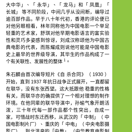
Publication
」、「
」、「
」和「
」「
大中华
永华
龙马
凤凰
」
长城
等不同阶段，中间几乎从没间断，编导过
逾百部作品。早于八十年代初，香港的评论便已
对他另眼相看，林年同称他为中国电影一个举足
轻重的艺术家，舒琪对他早期电影语言的富实验
性和灵巧多姿感到惊讶，刘成汉称颂他为中国古
典电影的代表，而陈耀成则说他可能是中国电影
史上最早的世界级导演，其毕生的作品构成了一
1
。
个有关联性、发展性的整体
朱石麟由首次编导短片《自
杀合同》（
1930
）
开始，直到
1937
年抗日战争正式展开，一直都留
在联华，没有东张西望。这大抵跟他
稳重的性格
有关，而联华亦的确提供了一个相对理想的制作
环境。在他同辈的联华导演中，孙瑜气象开朗活
泼，三十年代每一部作品都个性突出，自成一
「
」（
家，可惜战时东迁西移，从武汉的
中制
中
）、
「
」（
国电影制片厂
重庆的
中电
中央电影摄
「中教」
影厂）、到北温泉的
（中华教育电影制