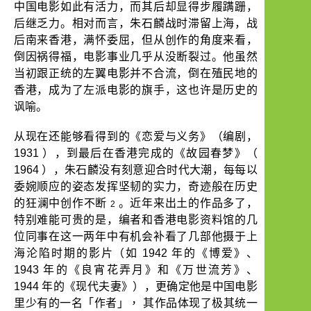
中国电影如此有活力，而其后却显得步履蹒跚，
后继乏力。相对而言，朱石麟战时滞留上海，战
后南来香港，满怀委屈，但从创作的角度来看，
倒因祸得福，电影事业几乎从没断裂过。他虽然
当初跟正统的左翼电影并不合流，倒在殖民地的
香港，成为了左派电影的旗手，这也许是历史的
讽喻。
从现在还能够看得到的《恋爱与义务》（编剧，
1931
），到最后在香港完成的《故园春梦》（
1964
），朱石麟没有刻意迎合时代大潮，每每以
委婉顺应的姿态发挥坚韧的实力，奇迹般在历史
的狂澜中创作不断
。近年来出土的作品多了，
2
特别难能可贵的是，编者和香港电影资料馆的几
位同事在这一两年中有机会补看了几部他摄于上
海沦陷时期的影片（如
1942
年的《博爱》、
1943
年的《良宵花弄月》和《万世流芳》、
1944
年的《现代夫妻》），更确定他是中国电影
「作者」，
里少有的一名
其作品体现了极其统一