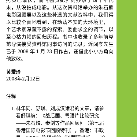
拷贝已散佚；而《杨贵妃》则抄录于四十年代
末，从没拍成电影。从这次资料馆举办的朱石麟
电影回顾展以及这些补遗的文献资料中，我们得
以比较全面地看到，在动荡不安的大环境里，一
个艺术家深藏不露的探索、委曲求全的调节，以
至心枯力竭的回归历程。书中也收录了多年前岑
范导演接受资料馆同事访问的记录；近闻岑先生
已于
2008
年
1
月
23
日作古，谨借此小小方角向
他致敬。
黄爱玲
2008年2月12日
注释
林年同、舒琪、刘成汉诸君的文章，请参
看舒琪编：《战后国、粤语片比较研究
——
朱石麟、秦剑等作品回顾》（第七届
香港国际电影节回顾特刊），香港：市政