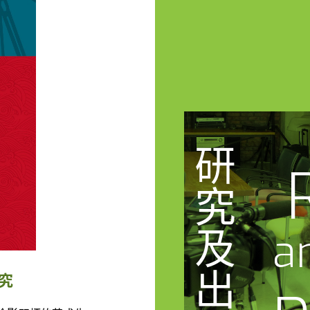
研
究
及
a
出
究