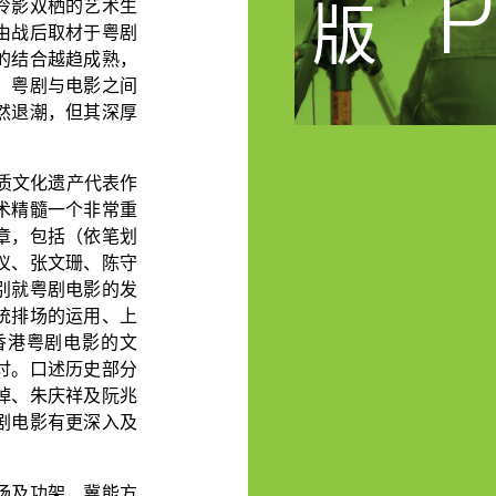
P
版
伶影双栖的艺术生
由战后取材于粤剧
的结合越趋成熟，
，粤剧与电影之间
然退潮，但其深厚
质文化遗产代表作
术精髓一个非常重
章，包括（依笔划
仪、张文珊、陈守
别就粤剧电影的发
统排场的运用、上
香港粤剧电影的文
讨。口述历史部分
焯、朱庆祥及阮兆
剧电影有更深入及
场及功架，冀能方