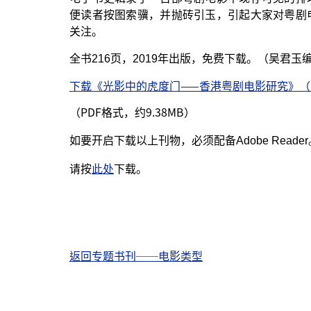
便读者按图索骥，并抛砖引玉，引起大家对粤剧
关注。
全书
216
页，
2019
年出版，免费下载。（吴君玉
下载《光影中的虎度门——香港粤剧电影研究》（
（PDF
9.38MB）
格式，约
如要开启下载以上刊物，必须配备
Adobe Reader
此处
请按
下载。
返回专题书刊──电影类型