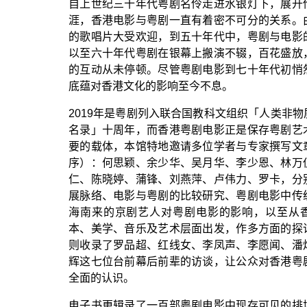
自上世纪三十年代粤剧名伶走进水银灯下，展开
涯，香港电影与粤剧一直有着密不可分的关系。
的歌唱片大受欢迎，到五十年代中，粤剧与电影
以至六十年代粤剧在银幕上搬演不辍，百花盛放
的互动从未停顿。尽管粤剧电影到七十年代初悄
底蕴对香港文化的影响至今不息。
「
2019
年是粤剧列入联合国教科文组织
人类非物
」
名录
十周年，而香港粤剧电影正是保存粤剧艺
要的载体，本馆特地邀请多位学者与专家撰写文
序）：何思颖、余少华、吴月华、李少恩、林万
仁、陈晓婷、蒲锋、刘燕萍、卢伟力、罗卡，分
展脉络、电影与粤剧的比较研究、粤剧电影中传
海南来的京剧艺人对粤剧电影的影响，以至从
本、美学、音乐及艺术层面出发，作多方面的探
则收录了罗品超、红线女、李凤声、李愿闻、潘
辉这七位台前幕后前辈的访谈，让公众对香港粤
全面的认识。
电子书更辑录了一百部粤剧电影中现存可见的排