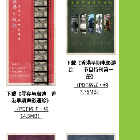
下载《香港早期电影游
踪──节目特刊第一
册》
（PDF格式，约
7.75MB）
下载《寻存与启迪 香
港早期声影遗珍》
（PDF格式，约
14.3MB）