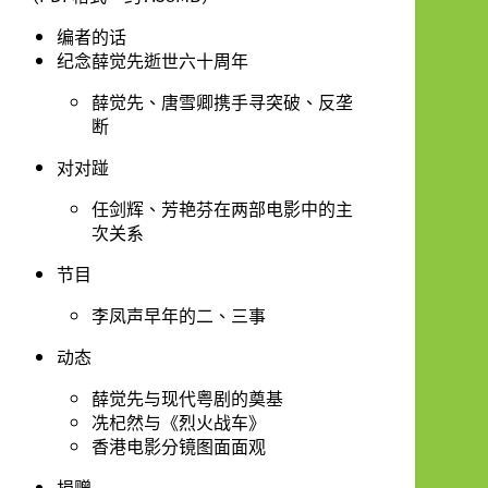
编者的话
纪念薛觉先逝世六十周年
薛觉先、唐雪卿携手寻突破、反垄
断
对对踫
任剑辉、芳艳芬在两部电影中的主
次关系
节目
李凤声早年的二、三事
动态
薛觉先与现代粤剧的奠基
冼杞然与《烈火战车》
香港电影分镜图面面观
捐赠