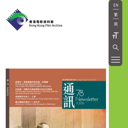
EN
繁
简