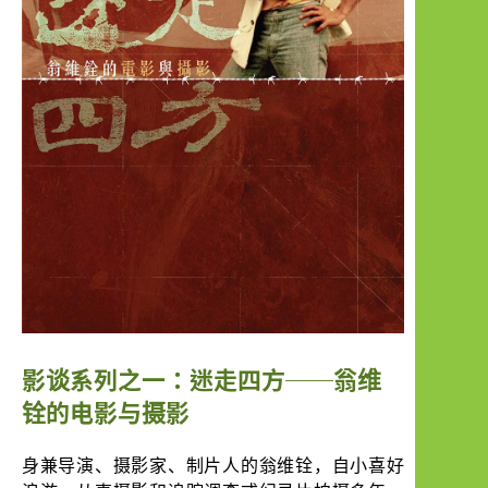
影谈系列之一：迷走四方──翁维
铨的电影与摄影
身兼导演、摄影家、制片人的翁维铨，自小喜好