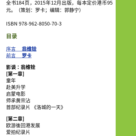
全书
184
页，
2015
年
12
月出版，每本定价港币
95
元。（策划：罗卡；编辑：郭静宁）
ISBN 978-962-8050-70-3
目录
序言
翁维铨
前言
罗卡
影谈：翁维铨
[第一章]
童年
赴美升学
启蒙电影
师承黄宗沾
首部纪录片 《洛城的一天》
[第二章]
欧游後回港发展
爱拍纪录片