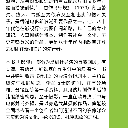
浪游，从事摄影和追踪调查式纪录片拍摄多年，
继而拍摄剧情片，首作《行规》（
1979
）刻画警
察、线人、毒贩互为依靠又互相出卖的循环关
系，是香港电影新浪潮重要作品之一。七、八十
年代他在影视行业力图自闯新路，以自己的专业
知识、人事网络为资本，制作有社会、文化、历
史考察意义的作品，更是八十年代内地改革开放
之初即往新疆拍片的先行者。
「
」
本书
影谈
部分为翁维铨导演的自我回顾，有
誉满、有落差，细说其创作生涯中的复
杂性。书
中并特别收录《行规》的导演分镜剧本、主角白
鹰先生和编剧之一李茜博士的访问，并有分场
咭、分镜图等第一手资料，具见该片创作背后的
诸般缜密构思。至于摄影，一直在翁导演手中与
电影并驾齐驱，是以亦选载其摄影作品，俾能较
全面地去看一个创作者如何透过不同的影像媒介
去实践沟通文化、探求知识、批评现象的理想。