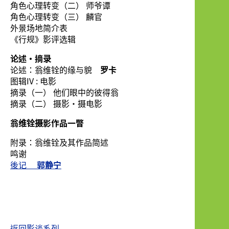
角色心理转变（二） 师爷谭
角色心理转变（三） 麟官
外景场地简介表
《行规》影评选辑
论述•摘录
论述：翁维铨的缘与貌
罗卡
图辑IV : 电影
摘录（一） 他们眼中的彼得翁
摘录（二） 摄影•摄电影
翁维铨摄影作品一瞥
附录：翁维铨及其作品简述
鸣谢
後记
郭静宁
返回影谈系列