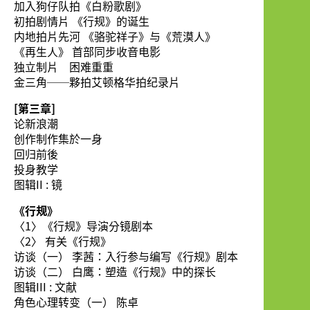
加入狗仔队拍《白粉歌剧》
初拍剧情片 《行规》的诞生
内地拍片先河 《骆驼祥子》与《荒漠人》
《再生人》 首部同步收音电影
独立制片 困难重重
金三角──夥拍艾顿格华拍纪录片
[第三章]
论新浪潮
创作制作集於一身
回归前後
投身教学
图辑II : 镜
《行规》
〈1〉《行规》导演分镜剧本
〈2〉 有关《行规》
访谈（一） 李茜：入行参与编写《行规》剧本
访谈（二） 白鹰：塑造《行规》中的探长
图辑III : 文献
角色心理转变（一） 陈卓