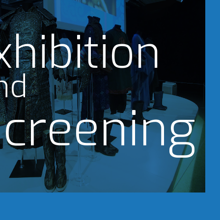
xhibition
nd
creening