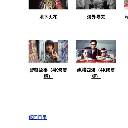
地下火花
海外寻夫
警察故事（4K修复
纵横四海（4K修复
版）
版）
返回目录