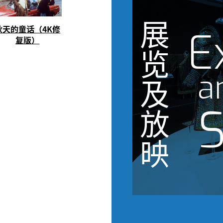
展
秋天的童话（4K修
E
复版）
览
a
及
S
放
映