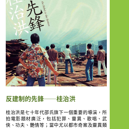
Publication
反建制的先鋒──桂治洪
桂治洪是七十年代邵氏旗下一個重要的導演，所
拍電影題材廣泛，包括犯罪、靈異、歌唱、武
俠、功夫、艷情等；當中尤以都市奇案及靈異類