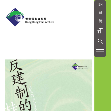
EN
繁
简
研
究
及
出
版
Research
and