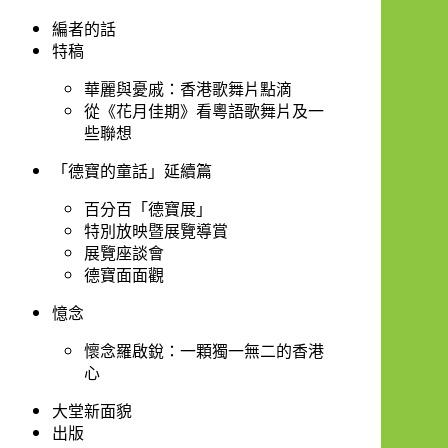
編者的話
特稿
華麗與憂戚：香港歌舞片點滴
從《花月佳期》看粵語歌舞片及一
些聯想
「德寶的童話」延續篇
百分百「德寶展」
特別放映暨展覽導賞
展覽座談會
德寶面面觀
憶念
懷念羅啟銳：一顆獨一無二的香港
心
大堂新面貌
出版