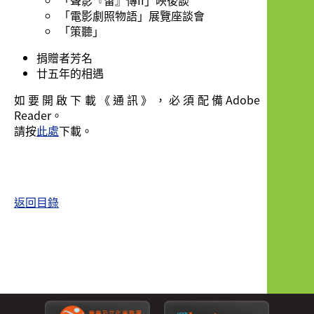
「聲影『留』傳II」映後談
「電影劇照物語」展覽座談會
「策聽」
捐贈者芳名
廿五年的相遇
如要開啟下載《通訊》，必須配備Adobe
Reader。
請按
此處
下載。
返回目錄