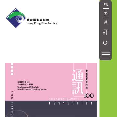
EN
繁
简