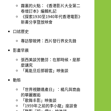
霧裏的火點：《香港影片大全第二
卷增訂本》編輯札記
《探索1930至1940年代香港電影》
新書分享暨放映會
口述歷史
專訪黎筱娉：西片發行界女先鋒
影畫早晨
張西美談芳艷芬：在那時候，是那
麼講究
「萬能旦后鄧碧雲」映後談
動態
「世界視聽遺產日」：楊凡與崑曲
的華麗邂逅
「歌舞丰影」映後談
「1959年之前的李小龍」座談會