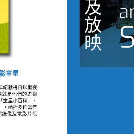
及
a
放
S
映
影童星
年紀就得日以繼夜
場就是他們的遊樂
「童星小百科」、
」，函括多位當年
問錄像及電影片段
。