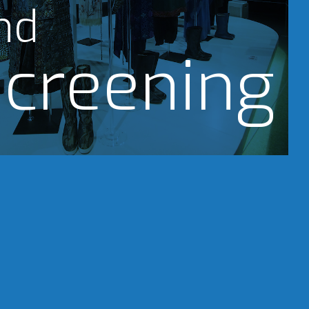
nd
creening