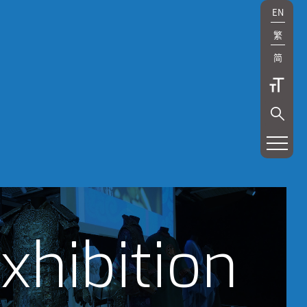
EN
繁
简
xhibition