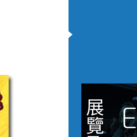
展
E
覽