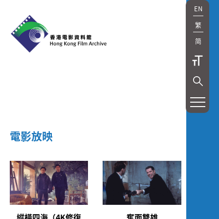
EN
繁
简
展
覽
及
電影放映
放
映
Exhibition
and
縱橫四海（4K修復
奪面雙雄