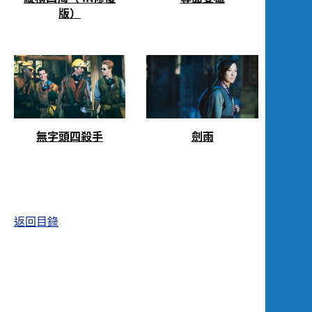
Screening
版）
無字頭四殺手
劍雨
返回目錄