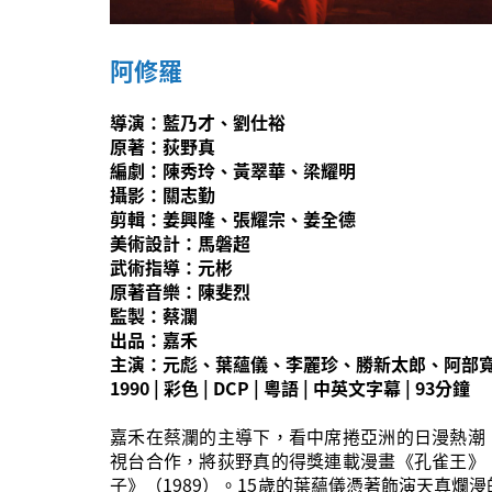
阿修羅
導演：藍乃才、劉仕裕
原著：荻野真
編劇：陳秀玲、黃翠華、梁耀明
攝影：關志勤
剪輯：姜興隆、張耀宗、姜全德
美術設計：馬磐超
武術指導：元彬
原著音樂：陳斐烈
監製：蔡瀾
出品：嘉禾
主演：元彪、葉蘊儀、李麗珍、勝新太郎、阿部
1990 | 彩色 | DCP | 粵語 | 中英文字幕 | 93分鐘
嘉禾在蔡瀾的主導下，看中席捲亞洲的日漫熱潮
視台合作，將荻野真的得獎連載漫畫《孔雀王》
子》（1989）。15歲的葉蘊儀憑著飾演天真爛