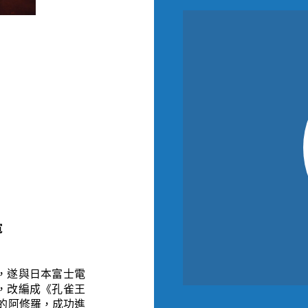
寬
，遂與日本富士電
，改編成《孔雀王
漫的阿修羅，成功進