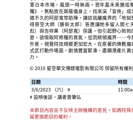
軍日本市場，風頭一時無兩。翌年嘉禾乘勝追
羅》，焦點放在葉蘊儀身上，找來演「盲俠」成
道不久的阿部寬等助陣，講述逃離魔界的「地獄
得慈空大師（勝新太郎）答應讓她多留人間七
彪）與吉祥果（阿部寬）保護，但引起野心勃勃
意，欲吸取阿修羅的真氣，從而統領魔界……今
外景，視覺特技規模更加宏大，在原著的佛教魔
式武打動作場面，劇情豐富緊湊，盡顯港產片黃
力。
© 2010 星空華文傳媒電影有限公司 保留所有權
日期
時間
3/6/2023 （六） #
11:00
# 設映後談，講者曾肇弘
本節目內容並不反映主辦機構的意見。如遇特殊
留更換節目的權利。