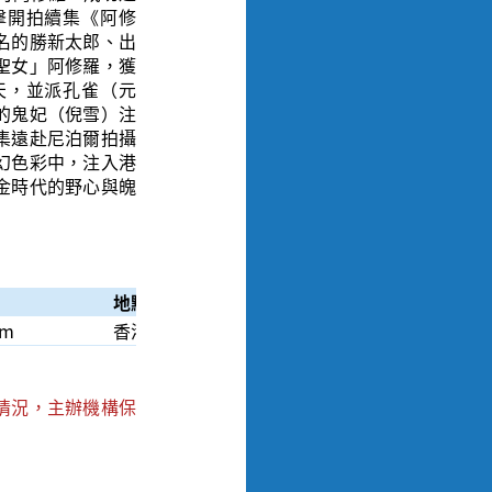
擊開拍續集《阿修
名的勝新太郎、出
聖女」阿修羅，獲
天，並派孔雀（元
的鬼妃（倪雪）注
集遠赴尼泊爾拍攝
幻色彩中，注入港
金時代的野心與魄
利
地點
am
香港電影資料館電影院
情況，主辦機構保