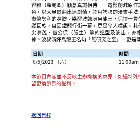
容騷（羅艷卿）願意真誠相待……電影削減原作
色，以大量歌曲串連劇情，並用誇張的漫畫手法
市儈勢利的嘴臉。梁醒波飾演烏龍王，保持一貫
護巨款，自囚鐵籠行街一幕，更是令人噴飯。其
尖嘴茂、盲公保（張生）等的造型及演出，亦
神。波叔演繹烏龍王名句「無研究之至」，更是
日期
時間
6/5/2023 （六）
11:00am
本節目內容並不反映主辦機構的意見。如遇特殊
留更換節目的權利。
返回目錄