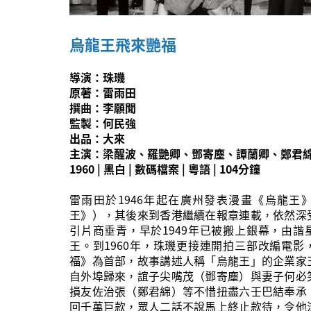
烏龍王飛來艷福
導演：珠璣
原著：雷雨田
撰曲：李願聞
監製：何民強
出品：大來
主演：梁醒波、羅艷卿、鄧寄塵、譚蘭卿、鄭君
1960 | 黑白 | 數碼檔案 | 粵語 | 104分鐘
雷雨田於1946年起在廣州發表漫畫《烏龍王
王》），其後來到香港繼續在報章連載，依然深
引片商垂青，早於1949年已被搬上銀幕，由諧
王。到1960年，珠璣更接連開拍三部改編電影
福》為首部，故事講述人稱「烏龍王」的企業家
自外埠歸來，誼子尖嘴茂（鄧寄塵）與妻子何必
損友佐治張（鄭君綿）等不惜扭盡六壬巴結奉承
回千萬巨款，眾人二話不說馬上終止款待，令他