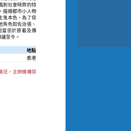
諷刺社會時弊的特
，描繪都市小人物
生鬼本色，為了保
他角色如佐治張、
相當忠於原著及傳
傳誦至今。
地點
香港電影資料館電影院
情況，主辦機構保