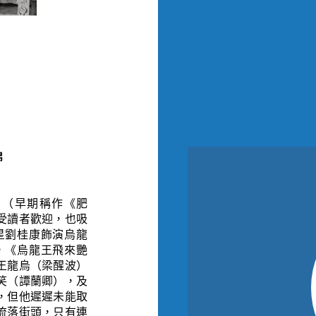
綿
》（早期稱作《肥
受讀者歡迎，也吸
星劉桂康飾演烏龍
，《烏龍王飛來艷
王龍烏（梁醒波）
笑（譚蘭卿），及
，但他遲遲未能取
流落街頭，只有連