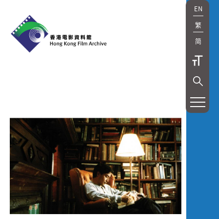
EN
繁
简
展
覽
及
放
映
Exhibition
and