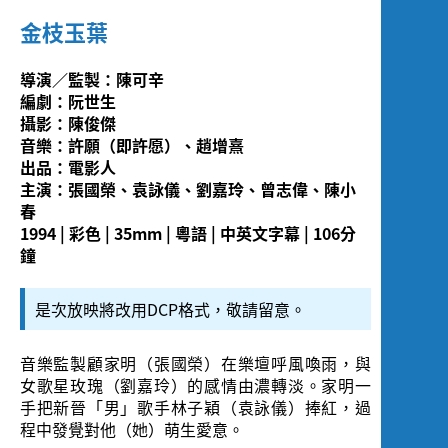
Screening
金枝玉葉
導演／監製：陳可辛
編劇：阮世生
攝影：陳俊傑
音樂：許願（即許愿）、趙增熹
出品：電影人
主演：張國榮、袁詠儀、劉嘉玲、曾志偉、陳小
春
1994 | 彩色 | 35mm | 粵語 | 中英文字幕 | 106分
鐘
是次放映將改用DCP格式，敬請留意。
音樂監製顧家明（張國榮）在樂壇呼風喚雨，與
女歌星玫瑰（劉嘉玲）的感情由濃轉淡。家明一
手把新晉「男」歌手林子穎（袁詠儀）捧紅，過
程中發覺對他（她）萌生愛意。