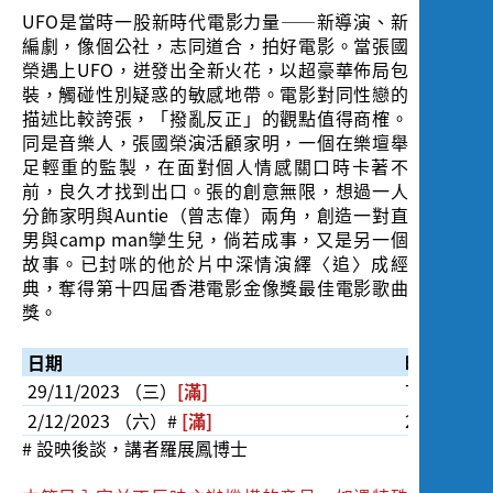
UFO是當時一股新時代電影力量――新導演、新
編劇，像個公社，志同道合，拍好電影。當張國
榮遇上UFO，迸發出全新火花，以超豪華佈局包
裝，觸碰性別疑惑的敏感地帶。電影對同性戀的
描述比較誇張，「撥亂反正」的觀點值得商榷。
同是音樂人，張國榮演活顧家明，一個在樂壇舉
足輕重的監製，在面對個人情感關口時卡著不
前，良久才找到出口。張的創意無限，想過一人
分飾家明與Auntie（曾志偉）兩角，創造一對直
男與camp man孿生兒，倘若成事，又是另一個
故事。已封咪的他於片中深情演繹〈追〉成經
典，奪得第十四屆香港電影金像獎最佳電影歌曲
獎。
日期
時間
29/11/2023 （三）
[滿]
7:30pm
2/12/2023 （六）#
[滿]
2:00pm
# 設映後談，講者羅展鳳博士