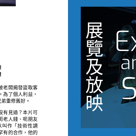
展
E
覽
a
及
德
S
鐘
放
被老闆揭發盜取客
。為了個人利益，
映
兄弟重修舊好。
沒有見過？本片可
呃老人錢、呃朋友
以叫作「技術性調
罕有的合作，他的