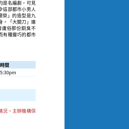
均是名編劇，可見
令這部都市小男人
破壞榮」的造型是九
身，「大關刀」連
儈庸俗那份銅臭不
而有種靈巧的都市
利
時間
地點
5:30pm
香港電影資料館電影院
情況，主辦機構保