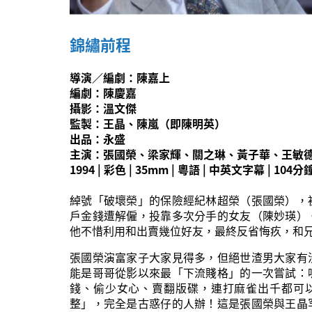
錦繡前程
導演／編劇：陳嘉上
編劇：陳慶嘉
攝影：溫文傑
監製：王晶、陳嵐（即陳明英）
出品：永盛
主演：張國榮、梁家輝、關之琳、黃子華、王敏
1994 | 彩色 | 35mm | 粵語 | 中英文字幕 | 104分
綽號「破壞榮」的保險經紀林超榮（張國榮），
戶金錢遭解僱，投靠多次分手的女友（陳妙瑛）
他不惜利用和出賣幾位好友，最終反省悔疚，和
張國榮演富家子大家見得多，但絕世渣男大家有
能是哥哥從影以來最「下流賤格」的一次嘗試：
錢、偷少女心、賣翻版碟，連打麻雀出千都可
整」，完全是古惑仔的人辦！這是張國榮與王晶