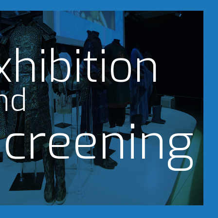
xhibition
nd
creening