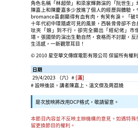
角色名稱「林超榮」和梁家輝飾演的「阮世生」
陳嘉上和陳慶嘉多少放進了個人的經歷與體驗，
bromance喜劇顯得有血有肉，有笑有淚。「
十年代初中環隨處可見的風景，西裝骨骨卻不合
呔夾「娘」到不行，卻完全顯出「經紀佬」市
堪。張國榮的演出生動自然，衰格而不討厭，反
生活感，一新觀眾耳目！
© 2010 星空華文傳媒電影有限公司 保留所有權
日期
29/4/2023 （六）#
[滿]
# 設映後談，講者陳嘉上、溫文傑及周荔嬈
是次放映將改用DCP格式，敬請留意。
本節目內容並不反映主辦機構的意見。如遇特殊
留更換節目的權利。