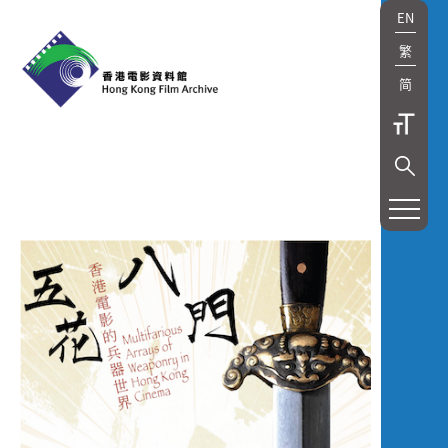
EN
繁
简
展
覽
及
放
映
Exhibition
and