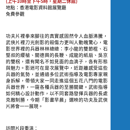
(上午10時至下午5時，星期二休館)
地點：香港電影資料館展覽廳
免費參觀
功夫片裡拳來腳往的真實感固然令人血脈沸騰，
武俠片裡刀光劍影的殺傷力更叫人動魄驚心，電
影世界裡的兵器林林總總：李小龍的雙節棍、石
堅叔的纓槍、關德興的長鞭、成龍的紙扇、吳京
的雙柺，還有聞名不如見面的血滴子，各有形態
與魅力。影迷可在是次展覽中，近距離感受這些
兵器的氣勢，並通過多位武術指導及電影專家親
身拆解，帶領大家一同走進這個五花八門的電影
兵器世界，一窺各種兵器的至勝關鍵。武術指導
如何精心設計動作，以不同套路發揮兵器的長處
克敵制勝，今期「影畫早晨」選映的功夫及武俠
片將會一一展現。
訪問片段重溫：