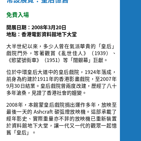
免費入場
開展日期：2008年3月20日
地點：香港電影資料館地下大堂
大半世紀以來，多少人曾在氣派華貴的「皇后」
戲院門外，等著觀賞《亂世佳人》（1939）、
《慾望號街車》（1951）等「闊銀幕」巨獻。
位於中環皇后大道中的皇后戲院，1924年落成，
前身為約建於1911年的香港影畫戲院，至2007年
9月30日結業。皇后戲院曾兩度改建，
歷經了八十
多年滄桑，見證了香港社會的嬗變。
2008年，本館蒙皇后戲院捐出運作多年，放映至
最後一天的 Ashcraft 碳弧燈放映機。這部承載了
經年影史、
實際重量亦不菲的放映機已重新裝置
於資料館地下大堂，讓一代又一代的觀眾一起憶
舊「皇后」。