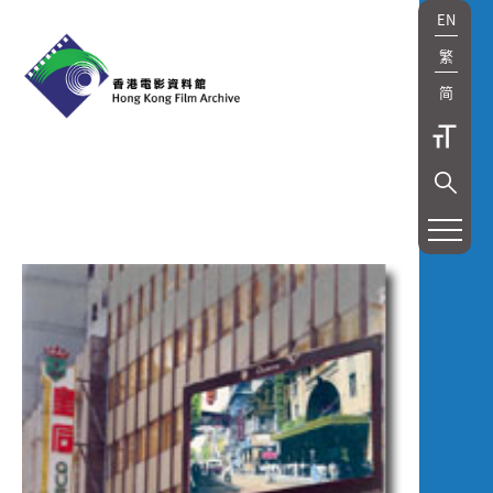
EN
繁
简
展
覽
及
放
映
Exhibition
and