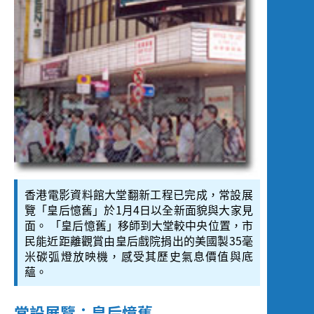
Screening
香港電影資料館大堂翻新工程已完成，常設展
覽「皇后憶舊」於1月4日以全新面貌與大家見
面。 「皇后憶舊」移師到大堂較中央位置，市
民能近距離觀賞由皇后戲院捐出的美國製35毫
米碳弧燈放映機，感受其歷史氣息價值與底
蘊。
常設展覽：皇后憶舊