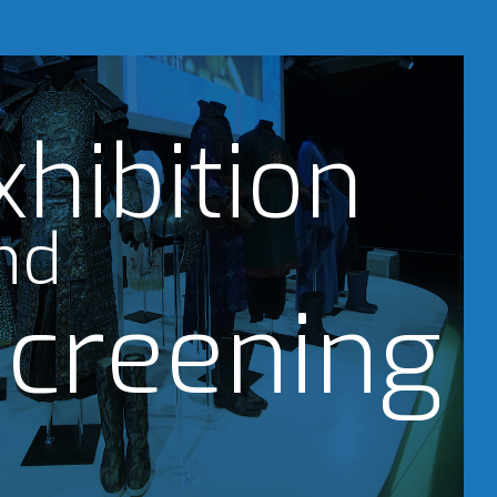
xhibition
nd
creening