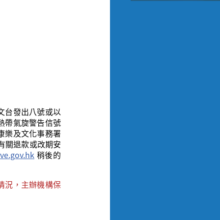
文台發出八號或以
熱帶氣旋警告信號
康樂及文化事務署
有關退款或改期安
ve.gov.hk
稍後的
情況，主辦機構保