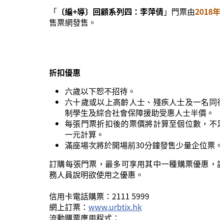
「
〔編+導〕回顧系列四：李萍倩
」門票由
2018
售票網發售。
折扣優惠
六歲以下恕不招待。
六十歲或以上高齡人士、殘疾人士及一名同
制學生及綜合社會保障援助受惠人士半價。
每張門票折扣後的票價將計算至個位數，不
一元計算。
滿座場次將於開場前30分鐘發售少量企位票
訂購每張門票，最多可享用其中一種購票優惠，
務人員說明欲使用之優惠。
信用卡電話購票：2111 5999
網上訂票：
www.urbtix.hk
流動購票應用程式：