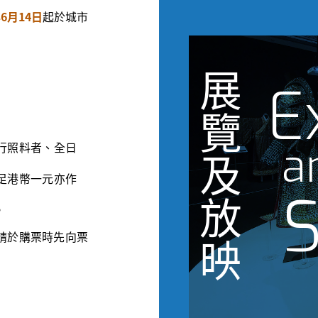
年6月14日
起於城市
展
E
覽
a
行照料者、全日
及
足港幣一元亦作
S
放
。
請於購票時先向票
映