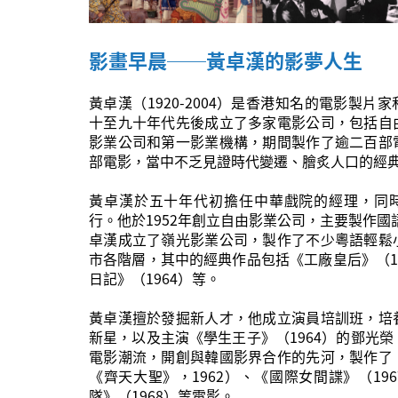
影畫早晨──黃卓漢的影夢人生
黃卓漢（1920-2004）是香港知名的電影製片
十至九十年代先後成立了多家電影公司，包括自
影業公司和第一影業機構，期間製作了逾二百部
部電影，當中不乏見證時代變遷、膾炙人口的經
黃卓漢於五十年代初擔任中華戲院的經理，同
行。他於1952年創立自由影業公司，主要製作國語
卓漢成立了嶺光影業公司，製作了不少粵語輕鬆
市各階層，其中的經典作品包括《工廠皇后》（1
日記》（1964）等。
黃卓漢擅於發掘新人才，他成立演員培訓班，培
新星，以及主演《學生王子》（1964）的鄧光
電影潮流，開創與韓國影界合作的先河，製作了
《齊天大聖》，1962）、《國際女間諜》（19
隊》（1968）等電影。