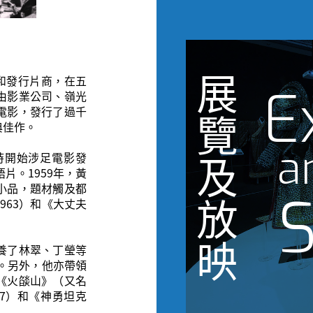
展
家和發行片商，在五
E
由影業公司、嶺光
電影，發行了過千
覽
典佳作。
a
時開始涉足電影發
及
片。1959年，黃
小品，題材觸及都
S
放
963）和《大丈夫
映
養了林翠、丁瑩等
榮。另外，他亦帶領
《火燄山》（又名
67）和《神勇坦克