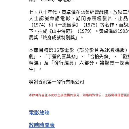
七、八十年代，黃卓漢在北美經營戲院，放映華
人士認識華語電影，期間亦積極製片，出品
（1974）和《一簾幽夢》（1975）等名作，而
下，拍成《山中傳奇》（1979）。黃卓漢於199
馬獎「終身成就特別獎」。
本節目精選16部電影（部分影片為2K數碼版
劇」、「丁瑩的喜與悲」、「合拍先鋒」、「發
精選」及「發行經典」六部分，讓觀眾一探
生」。
鳴謝香港第一發行有限公司
本節目內容並不反映主辦機構的意見。如遇特殊情況，主辦機構保留更
電影放映
放映時間表