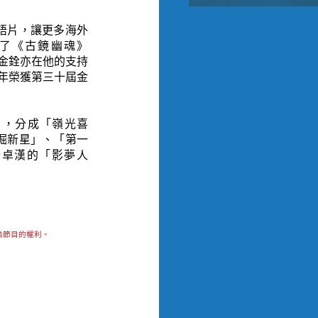
語片，讓更多海外
了《古鏡幽魂》
胡金銓亦在他的支持
3年榮獲第三十屆金
），分成「嶺光喜
掘新星」、「第一
黃卓漢的「影夢人
換節目的權利。