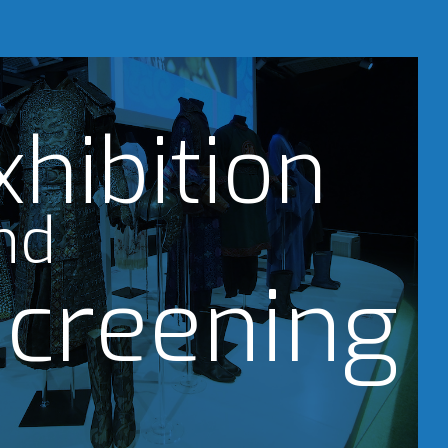
xhibition
nd
creening