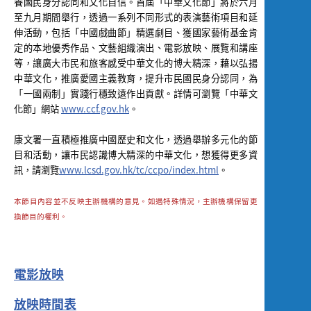
養國民身分認同和文化自信。首屆「中華文化節」將於六月
至九月期間舉行，透過一系列不同形式的表演藝術項目和延
伸活動，包括「中國戲曲節」精選劇目、獲國家藝術基金肯
定的本地優秀作品、文藝組織演出、電影放映、展覽和講座
等，讓廣大市民和旅客感受中華文化的博大精深，藉以弘揚
中華文化，推廣愛國主義教育，提升市民國民身分認同，為
「一國兩制」實踐行穩致遠作出貢獻。詳情可瀏覽「中華文
化節」網站
www.ccf.gov.hk
。
康文署一直積極推廣中國歷史和文化，透過舉辦多元化的節
目和活動，讓市民認識博大精深的中華文化，想獲得更多資
訊，請瀏覽
www.lcsd.gov.hk/tc/ccpo/index.html
。
本節目內容並不反映主辦機構的意見。如遇特殊情況，主辦機構保留更
換節目的權利。
電影放映
放映時間表