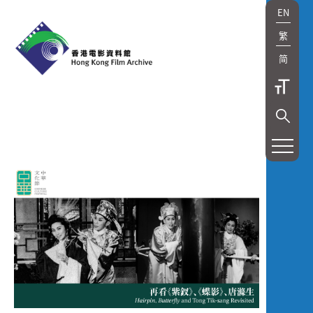
EN
繁
简
展
覽
及
放
映
Exhibition
and