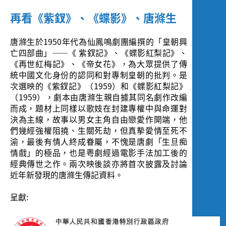
Screening
再看《紫釵》、《蝶影》、唐滌生
唐滌生於1950年代為仙鳳鳴劇團編撰的「皇朝興
亡四部曲」――《 紫釵記》、《蝶影紅梨記》、
《再世紅梅記》、《帝女花》，為大眾提供了傳
統中國文化身份的認同和對專制皇朝的批判。是
次選映的《紫釵記》（1959）和《蝶影紅梨記》
（1959），劇本由唐滌生親自據其同名劇作改編
而成，題材上同樣以歌妓在封建專權中與命運對
決為主線，故事以男女主角自由戀愛作開端，他
們幾經強權阻撓、生關死劫，但真摰愛情至死不
渝，最後有情人終成眷屬，不愧是唐劇「生旦痴
情戲」的極品，也是粤劇經過電影手法加工後的
經典傳世之作。兩次映後談亦將首次披露及討論
近年新發現的唐滌生傳記資料。
呈獻: