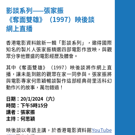
Screening
影談系列——張家振
《奪面雙雄》（1997）映後談
網上直播
香港電影資料館新一輯「影談系列」，邀得國際
知名的製片人張家振精選四部電影作放映，與觀
眾分享他豐盛的電影經歷及體會。
其中《奪面雙雄》（1997）映後談將作網上直
播，讓未能到館的觀眾在家一同參與。張家振將
與電影專家何思穎暢談製作這部經典荷里活科幻
動作片的故事，萬勿錯過！
日期：
20/1/2024
（六）
時間：下午
5
時
15
分
講者：張家振
主持：何思穎
映後談以粵語主講，於香港電影資料館
YouTube