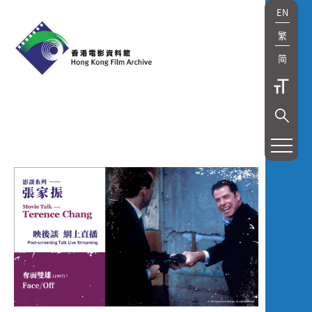
EN
繁
简
展
覽
及
放
映
Exhibition
and